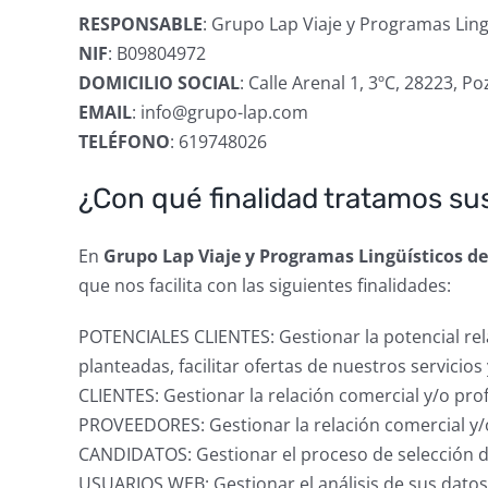
RESPONSABLE
: Grupo Lap Viaje y Programas Lin
NIF
: B09804972
DOMICILIO SOCIAL
: Calle Arenal 1, 3ºC, 28223, 
EMAIL
: info@grupo-lap.com
TELÉFONO
: 619748026
¿Con qué finalidad tratamos su
En
Grupo Lap Viaje y Programas Lingüísticos d
que nos facilita con las siguientes finalidades:
POTENCIALES CLIENTES: Gestionar la potencial rela
planteadas, facilitar ofertas de nuestros servicios
CLIENTES: Gestionar la relación comercial y/o profe
PROVEEDORES: Gestionar la relación comercial y/o
CANDIDATOS: Gestionar el proceso de selección d
USUARIOS WEB: Gestionar el análisis de sus datos