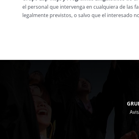
el personal que intervenga en cualquiera de las 
legalmente previstos, o salvo que el interesado 
GRUP
Avis