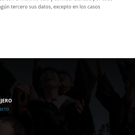
gún tercero sus datos, excepto en los casos
NJERO
acto