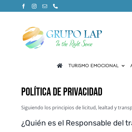
Saltar
Facebook
Instagram
Correo
Phone
al
electrónico
contenido
TURISMO EMOCIONAL
POLÍTICA DE PRIVACIDAD
Siguiendo los principios de licitud, lealtad y tran
¿Quién es el Responsable del t