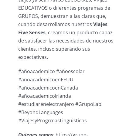
EDUCATIVOS o diferentes programas de
GRUPOS, demuestran a las claras que,
cuando desarrollamos nuestros
Viajes
Five Senses
, creamos un producto capaz
de satisfacer las necesidades de nuestros
clientes, incluso superando sus
expectativas.
#añoacademico #añoescolar
#añoacademicoenEEUU
#añoacademicoenCanada
#añoacademicoIrlanda
#estudiarenelextranjero #GrupoLap
#BeyondLanguages
#ViajesyProgrmasLinguisticos
Quienes somos
: https://grupo-