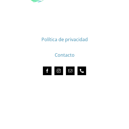
GRUPO LAP, VIVE LA EXPERIENCIA DE ESTUDIAR
EN EL EXTRANJERO
Aviso legal
Política de privacidad
Política de cookies
Contacto
Acredited by